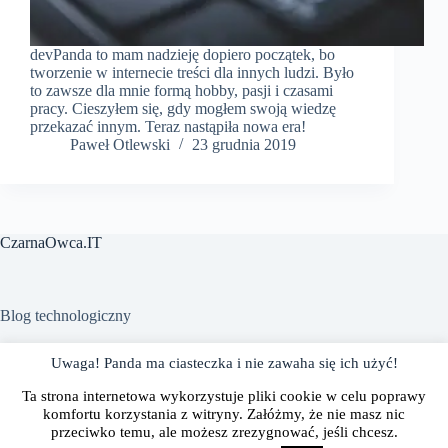
devPanda to mam nadzieję dopiero początek, bo
tworzenie w internecie treści dla innych ludzi. Było
to zawsze dla mnie formą hobby, pasji i czasami
pracy. Cieszyłem się, gdy mogłem swoją wiedzę
przekazać innym. Teraz nastąpiła nowa era!
Paweł Otlewski
23 grudnia 2019
CzarnaOwca.IT
Blog technologiczny
Uwaga! Panda ma ciasteczka i nie zawaha się ich użyć!
Polityka prywatności
Gdzie mnie znaleźć?
Ta strona internetowa wykorzystuje pliki cookie w celu poprawy
Współpraca
O mnie
komfortu korzystania z witryny. Załóżmy, że nie masz nic
przeciwko temu, ale możesz zrezygnować, jeśli chcesz.