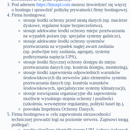
Pod adresem
https://linuxpl.com
możesz dowiedzieć się więcej
o hostingu i sprawdzić politykę prywatności firmy hostingowej.
Firma hostingowa:
stosuje środki ochrony przed utratą danych (np. macierze
dyskowe, regularne kopie bezpieczeństwa),
stosuje adekwatne środki ochrony miejsc przetwarzania
na wypadek pożaru (np. specjalne systemy gaśnicze),
stosuje adekwatne środki ochrony systemów
przetwarzania na wypadek nagłej awarii zasilania
(np. podwójne tory zasilania, agregaty, systemy
podtrzymania napięcia UPS),
stosuje środki fizycznej ochrony dostępu do miejsc
przetwarzania danych (np. kontrola dostępu, monitoring),
stosuje środki zapewnienia odpowiednich warunków
środowiskowych dla serwerów jako elementów systemu
przetwarzania danych (np. kontrola warunków
środowiskowych, specjalistyczne systemy klimatyzacji),
stosuje rozwiązania organizacyjne dla zapewnienia
możliwie wysokiego stopnia ochrony i poufności
(szkolenia, wewnętrzne regulaminy, polityki haseł itp.),
powołała Inspektora Ochrony Danych.
Firma hostingowa w celu zapewnienia niezawodności
technicznej prowadzi logi na poziomie serwera. Zapisowi mogą
podlegać:
zasoby określone identyfikatorem URL (adresy żądanych