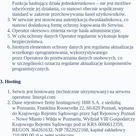
Funkcja hashująca działa jednokierunkowo – nie jest możliwe
odwrócenie jej działania, co stanowi obecnie współczesny
standard w zakresie przechowywania haseł użytkowników.
W serwisie jest stosowana autentykacja dwuskładnikowa, co
stanowi dodatkową formę ochrony logowania do Serwisu.
Operator okresowo zmienia swoje hasła administracyjne.
W celu ochrony danych Operator regularnie wykonuje kopie
bezpieczeństwa.
Istotnym elementem ochrony danych jest regularna aktualizacja
wszelkiego oprogramowania, wykorzystywanego
przez Operatora do przetwarzania danych osobowych, co
w szczególności oznacza regularne aktualizacje komponentów
programistycznych.
3. Hosting
Serwis jest hostowany (technicznie utrzymywany) na serwera
operatora: linuxpl.com
Dane rejestrowe firmy hostingowej: H88 S.A. z siedzibą
w Poznaniu, Franklina Roosevelta 22, 60-829 Poznań, wpisana
do Krajowego Rejestru Sądowego przez Sąd Rejonowy Poznań
– Nowe Miasto i Wilda w Poznaniu, Wydział VIII Gospodarczy
Krajowego Rejestru Sądowego pod nr KRS 0000612359,
REGON 364261632, NIP 7822622168, kapitał zakładowy
210.000,00 zł w pełni wpłacony.