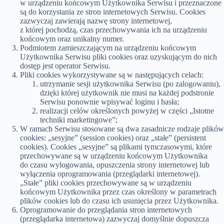
w urządzeniu końcowym Użytkownika Serwisu i przeznaczone
są do korzystania ze stron internetowych Serwisu. Cookies
zazwyczaj zawierają nazwę strony internetowej,
z której pochodzą, czas przechowywania ich na urządzeniu
końcowym oraz unikalny numer.
Podmiotem zamieszczającym na urządzeniu końcowym
Użytkownika Serwisu pliki cookies oraz uzyskującym do nich
dostęp jest operator Serwisu.
Pliki cookies wykorzystywane są w następujących celach:
utrzymanie sesji użytkownika Serwisu (po zalogowaniu),
dzięki której użytkownik nie musi na każdej podstronie
Serwisu ponownie wpisywać loginu i hasła;
realizacji celów określonych powyżej w części „Istotne
techniki marketingowe”;
W ramach Serwisu stosowane są dwa zasadnicze rodzaje plików
cookies: „sesyjne” (session cookies) oraz „stałe” (persistent
cookies). Cookies „sesyjne” są plikami tymczasowymi, które
przechowywane są w urządzeniu końcowym Użytkownika
do czasu wylogowania, opuszczenia strony internetowej lub
wyłączenia oprogramowania (przeglądarki internetowej).
„Stałe” pliki cookies przechowywane są w urządzeniu
końcowym Użytkownika przez czas określony w parametrach
plików cookies lub do czasu ich usunięcia przez Użytkownika.
Oprogramowanie do przeglądania stron internetowych
(przeglądarka internetowa) zazwyczaj domyślnie dopuszcza