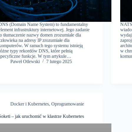
DNS (Domain Name System) to fundamentalny
NATS 
element infrastruktury internetowej. Jego zadanie
wiado
to tłumaczenie nazwy domen zrozumiałe dla
wydajn
człowieka na adresy IP zrozumiałe dla
zapro
komputerów. W ramach tego systemu istnieją
archi
różne typy rekordów DNS, które pełnią
w chm
specyficzne funkcje. W tym artykule…
komun
Paweł Otlewski
7 lutego 2025
Docker i Kubernetes
,
Oprogramowanie
Soketi – jak uruchomić w klastrze Kubernetes