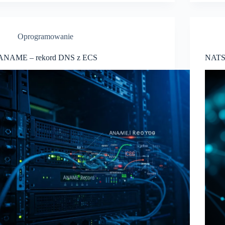
Oprogramowanie
ANAME – rekord DNS z ECS
NATS: