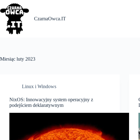
Skip
to
content
CzarnaOwca.IT
Miesiąc
luty 2023
Linux i Windows
NixOS: Innowacyjny system operacyjny z
podejściem deklaratywnym