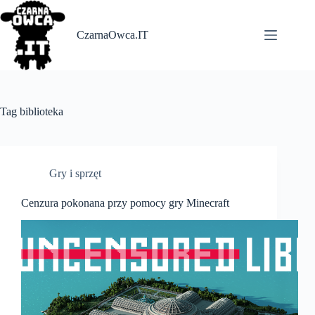
Skip
to
content
CzarnaOwca.IT
Tag
biblioteka
Gry i sprzęt
Cenzura pokonana przy pomocy gry Minecraft