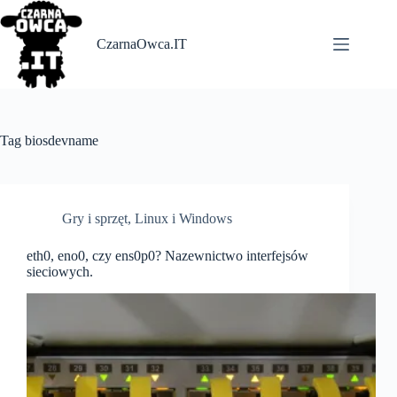
Skip
to
content
CzarnaOwca.IT
Tag
biosdevname
Gry i sprzęt
,
Linux i Windows
eth0, eno0, czy ens0p0? Nazewnictwo interfejsów
sieciowych.