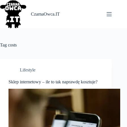
Skip
to
content
CzarnaOwca.IT
Tag
costs
Lifestyle
Sklep internetowy – ile to tak naprawdę kosztuje?