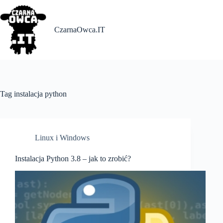
Skip
to
content
CzarnaOwca.IT
Tag
instalacja python
Linux i Windows
Instalacja Python 3.8 – jak to zrobić?