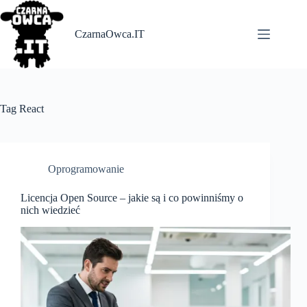
Skip
to
content
CzarnaOwca.IT
Tag
React
Oprogramowanie
Licencja Open Source – jakie są i co powinniśmy o
nich wiedzieć