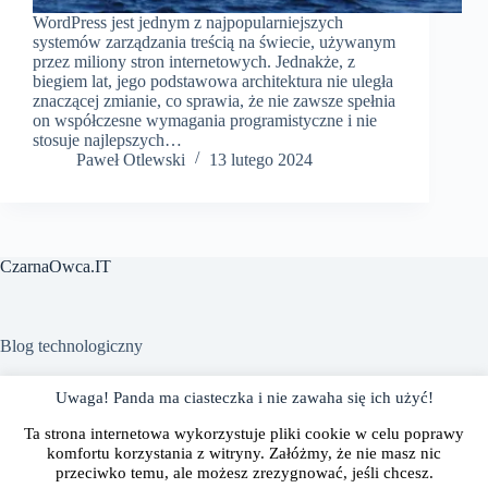
WordPress jest jednym z najpopularniejszych
systemów zarządzania treścią na świecie, używanym
przez miliony stron internetowych. Jednakże, z
biegiem lat, jego podstawowa architektura nie uległa
znaczącej zmianie, co sprawia, że nie zawsze spełnia
on współczesne wymagania programistyczne i nie
stosuje najlepszych…
Paweł Otlewski
13 lutego 2024
CzarnaOwca.IT
Blog technologiczny
Uwaga! Panda ma ciasteczka i nie zawaha się ich użyć!
Polityka prywatności
Gdzie mnie znaleźć?
Ta strona internetowa wykorzystuje pliki cookie w celu poprawy
Współpraca
O mnie
komfortu korzystania z witryny. Załóżmy, że nie masz nic
przeciwko temu, ale możesz zrezygnować, jeśli chcesz.