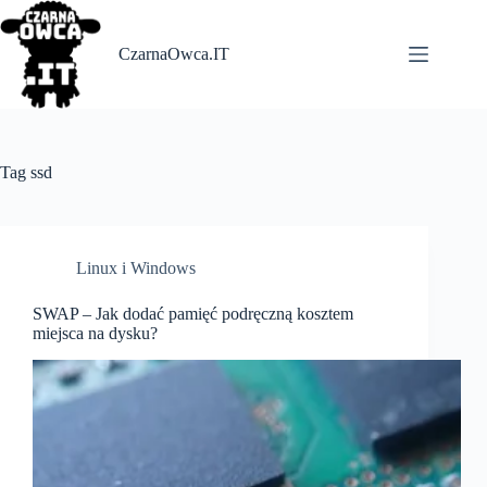
Skip
to
content
CzarnaOwca.IT
Tag
ssd
Linux i Windows
SWAP – Jak dodać pamięć podręczną kosztem
miejsca na dysku?