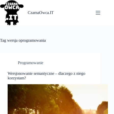
Skip
to
content
CzarnaOwca.IT
Tag
wersja oprogramowania
Programowanie
Wersjonowanie semantyczne – dlaczego z niego
korzystam?