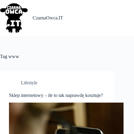
Skip
to
content
CzarnaOwca.IT
Tag
www
Lifestyle
Sklep internetowy – ile to tak naprawdę kosztuje?