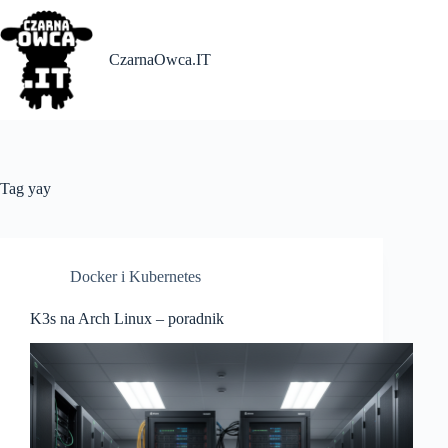
Skip
to
content
CzarnaOwca.IT
Tag
yay
Docker i Kubernetes
K3s na Arch Linux – poradnik