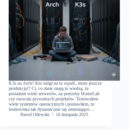
K3s na Arch? Kto mógł na to wpaść, może jeszcze
produkcja!? Ci, co mnie znają to wiedzą, że
posiadam wiele serwerów, na potrzeby HomeLab
czy rozwoju prywatnych projektów. Testowałem
wiele systemów operacyjnych i postawiłem, że
środowiska tak dynamicznie się zmieniające…
Paweł Otlewski
16 listopada 2025