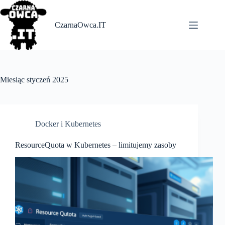
Skip
to
content
CzarnaOwca.IT
Miesiąc
styczeń 2025
Docker i Kubernetes
ResourceQuota w Kubernetes – limitujemy zasoby