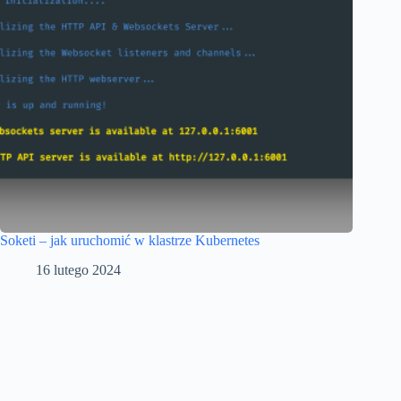
Soketi – jak uruchomić w klastrze Kubernetes
16 lutego 2024