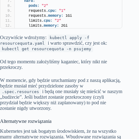
hard:
pods:
"2"
    requests.
cpu:
"1"
    requests.
memory:
 1Gi
    limits.
cpu:
"2"
    limits.
memory:
 2Gi
Oczywiście wdrożymy:
kubectl apply -f
i warto sprawdzić, czy jest ok:
resourcequota.yaml
kubectl get resourcequota -n psujemy
Od tego momentu założyliśmy kaganiec, który nikt nie
przekroczy.
W momencie, gdy będzie uruchamiany pod z naszą aplikacją,
będzie musiał mieć przydzielone zasoby w
i będą one musiały się mieścić w naszym
.spec.resources
„budżecie”. Jeśli budżet zostanie przekroczony (czyli
przydział będzie większy niż zaplanowany) to pod nie
zostanie nigdy utworzony.
Alternatywne rozwiązania
Kubernetes jest tak bogatym środowiskiem, że na wszystko
mamy alternatywne rozwiązania. Wbudowane rozwiązania są