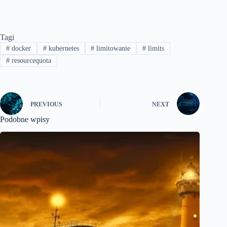
Tagi
#
docker
#
kubernetes
#
limitowanie
#
limits
#
resourcequota
PREVIOUS
NEXT
Podobne wpisy