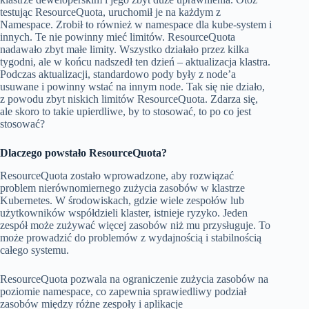
testując ResourceQuota, uruchomił je na każdym z
Namespace. Zrobił to również w namespace dla kube-system i
innych. Te nie powinny mieć limitów. ResourceQuota
nadawało zbyt małe limity. Wszystko działało przez kilka
tygodni, ale w końcu nadszedł ten dzień – aktualizacja klastra.
Podczas aktualizacji, standardowo pody były z node’a
usuwane i powinny wstać na innym node. Tak się nie działo,
z powodu zbyt niskich limitów ResourceQuota. Zdarza się,
ale skoro to takie upierdliwe, by to stosować, to po co jest
stosować?
Dlaczego powstało ResourceQuota?
ResourceQuota zostało wprowadzone, aby rozwiązać
problem nierównomiernego zużycia zasobów w klastrze
Kubernetes. W środowiskach, gdzie wiele zespołów lub
użytkowników współdzieli klaster, istnieje ryzyko. Jeden
zespół może zużywać więcej zasobów niż mu przysługuje. To
może prowadzić do problemów z wydajnością i stabilnością
całego systemu.
ResourceQuota pozwala na ograniczenie zużycia zasobów na
poziomie namespace, co zapewnia sprawiedliwy podział
zasobów między różne zespoły i aplikacje