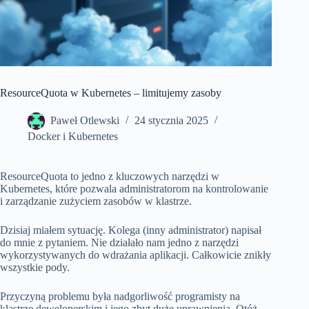
ResourceQuota w Kubernetes – limitujemy zasoby
Paweł Otlewski
24 stycznia 2025
Docker i Kubernetes
ResourceQuota to jedno z kluczowych narzędzi w
Kubernetes, które pozwala administratorom na kontrolowanie
i zarządzanie zużyciem zasobów w klastrze.
Dzisiaj miałem sytuację. Kolega (inny administrator) napisał
do mnie z pytaniem. Nie działało nam jedno z narzędzi
wykorzystywanych do wdrażania aplikacji. Całkowicie znikły
wszystkie pody.
Przyczyną problemu była nadgorliwość programisty na
klastrze deweloperskim i jego zbyt duże uprawnienia. Otóż