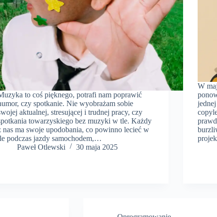
W maj
Muzyka to coś pięknego, potrafi nam poprawić
ponow
humor, czy spotkanie. Nie wyobrażam sobie
jednej
swojej aktualnej, stresującej i trudnej pracy, czy
copyle
spotkania towarzyskiego bez muzyki w tle. Każdy
prawd
z nas ma swoje upodobania, co powinno lecieć w
burzli
tle podczas jazdy samochodem,…
projek
Paweł Otlewski
30 maja 2025
Oprogramowanie