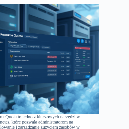
rceQuota to jedno z kluczowych narzędzi w
netes, które pozwala administratorom na
olowanie i zarządzanie zużyciem zasobów w