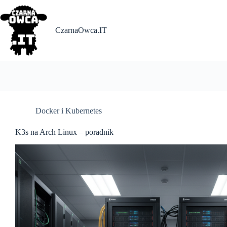
Skip
to
content
CzarnaOwca.IT
Docker i Kubernetes
K3s na Arch Linux – poradnik