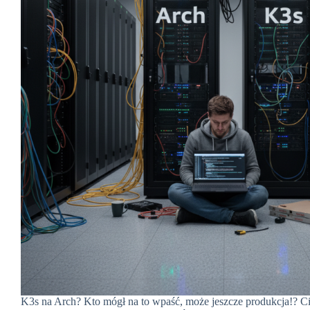
K3s na Arch? Kto mógł na to wpaść, może jeszcze produkcja!? Ci