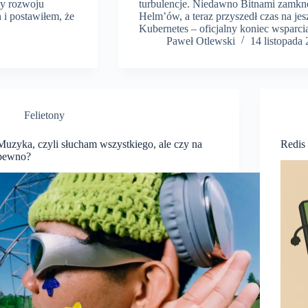
zy rozwoju
turbulencje. Niedawno Bitnami zamkn
i postawiłem, że
Helm’ów, a teraz przyszedł czas na je
Kubernetes – oficjalny koniec wsparci
Paweł Otlewski
14 listopada
Felietony
Muzyka, czyli słucham wszystkiego, ale czy na
Redis
pewno?