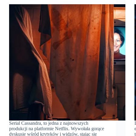
Serial Cassandra, to jedna z najnowszych
produkcji na platformie Netflix. Wywołała gorące
dyskusje wśród krytyków i widzów, stając się