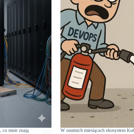
, co mnie znają
W ostatnich miesiącach ekosystem Kub