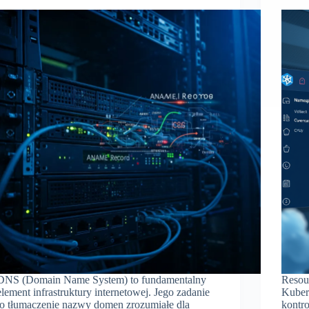
DNS (Domain Name System) to fundamentalny
Resou
element infrastruktury internetowej. Jego zadanie
Kuber
to tłumaczenie nazwy domen zrozumiałe dla
kontr