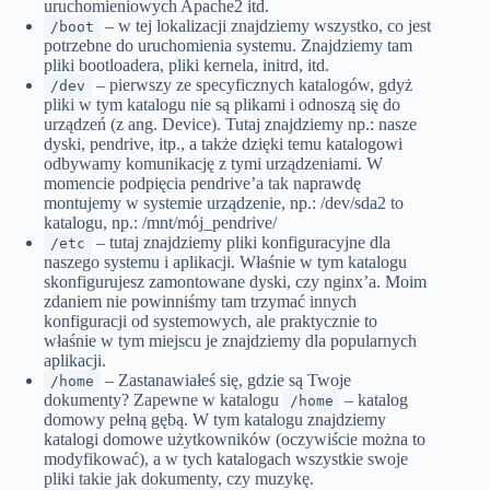
uruchomieniowych Apache2 itd.
– w tej lokalizacji znajdziemy wszystko, co jest
/boot
potrzebne do uruchomienia systemu. Znajdziemy tam
pliki bootloadera, pliki kernela, initrd, itd.
– pierwszy ze specyficznych katalogów, gdyż
/dev
pliki w tym katalogu nie są plikami i odnoszą się do
urządzeń (z ang. Device). Tutaj znajdziemy np.: nasze
dyski, pendrive, itp., a także dzięki temu katalogowi
odbywamy komunikację z tymi urządzeniami. W
momencie podpięcia pendrive’a tak naprawdę
montujemy w systemie urządzenie, np.: /dev/sda2 to
katalogu, np.: /mnt/mój_pendrive/
– tutaj znajdziemy pliki konfiguracyjne dla
/etc
naszego systemu i aplikacji. Właśnie w tym katalogu
skonfigurujesz zamontowane dyski, czy nginx’a. Moim
zdaniem nie powinniśmy tam trzymać innych
konfiguracji od systemowych, ale praktycznie to
właśnie w tym miejscu je znajdziemy dla popularnych
aplikacji.
– Zastanawiałeś się, gdzie są Twoje
/home
dokumenty? Zapewne w katalogu
– katalog
/home
domowy pełną gębą. W tym katalogu znajdziemy
katalogi domowe użytkowników (oczywiście można to
modyfikować), a w tych katalogach wszystkie swoje
pliki takie jak dokumenty, czy muzykę.