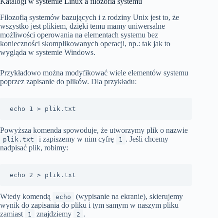
Katalogi w systemie Linux a filozofia systemu
Filozofią systemów bazujących i z rodziny Unix jest to, że
wszystko jest plikiem, dzięki temu mamy uniwersalne
możliwości operowania na elementach systemu bez
konieczności skomplikowanych operacji, np.: tak jak to
wygląda w systemie Windows.
Przykładowo można modyfikować wiele elementów systemu
poprzez zapisanie do plików. Dla przykładu:
echo 1 > plik.txt 
Powyższa komenda spowoduje, że utworzymy plik o nazwie
i zapiszemy w nim cyfrę
. Jeśli chcemy
plik.txt
1
nadpisać plik, robimy:
echo 2 > plik.txt 
Wtedy komendą
(wypisanie na ekranie), skierujemy
echo
wynik do zapisania do pliku i tym samym w naszym pliku
zamiast
znajdziemy
.
1
2