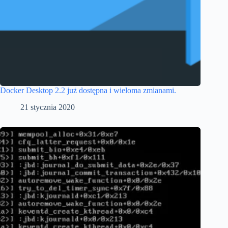
Docker Desktop 2.2 już dostępna i wieloma zmianami.
21 stycznia 2020