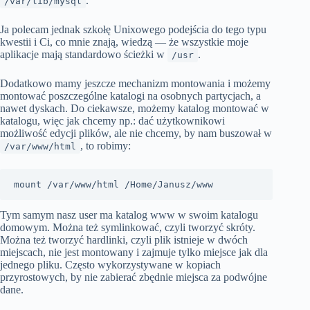
.
/var/lib/mysql
Ja polecam jednak szkołę Unixowego podejścia do tego typu
kwestii i Ci, co mnie znają, wiedzą — że wszystkie moje
aplikacje mają standardowo ścieżki w
.
/usr
Dodatkowo mamy jeszcze mechanizm montowania i możemy
montować poszczególne katalogi na osobnych partycjach, a
nawet dyskach. Do ciekawsze, możemy katalog montować w
katalogu, więc jak chcemy np.: dać użytkownikowi
możliwość edycji plików, ale nie chcemy, by nam buszował w
, to robimy:
/var/www/html
mount /var/www/html /Home/Janusz/www
Tym samym nasz user ma katalog www w swoim katalogu
domowym. Można też symlinkować, czyli tworzyć skróty.
Można też tworzyć hardlinki, czyli plik istnieje w dwóch
miejscach, nie jest montowany i zajmuje tylko miejsce jak dla
jednego pliku. Często wykorzystywane w kopiach
przyrostowych, by nie zabierać zbędnie miejsca za podwójne
dane.