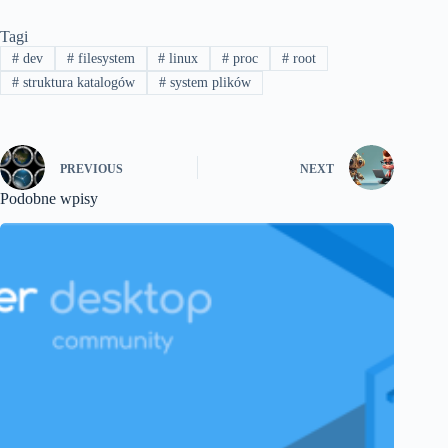
Tagi
#
dev
#
filesystem
#
linux
#
proc
#
root
#
struktura katalogów
#
system plików
PREVIOUS
NEXT
Podobne wpisy