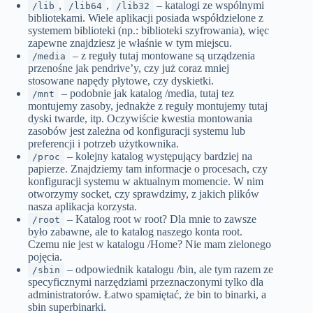
,
,
– katalogi ze wspólnymi
/lib
/lib64
/lib32
bibliotekami. Wiele aplikacji posiada współdzielone z
systemem biblioteki (np.: biblioteki szyfrowania), więc
zapewne znajdziesz je właśnie w tym miejscu.
– z reguły tutaj montowane są urządzenia
/media
przenośne jak pendrive’y, czy już coraz mniej
stosowane napędy płytowe, czy dyskietki.
– podobnie jak katalog /media, tutaj tez
/mnt
montujemy zasoby, jednakże z reguły montujemy tutaj
dyski twarde, itp. Oczywiście kwestia montowania
zasobów jest zależna od konfiguracji systemu lub
preferencji i potrzeb użytkownika.
– kolejny katalog występujący bardziej na
/proc
papierze. Znajdziemy tam informacje o procesach, czy
konfiguracji systemu w aktualnym momencie. W nim
otworzymy socket, czy sprawdzimy, z jakich plików
nasza aplikacja korzysta.
– Katalog root w root? Dla mnie to zawsze
/root
było zabawne, ale to katalog naszego konta root.
Czemu nie jest w katalogu /Home? Nie mam zielonego
pojęcia.
– odpowiednik katalogu /bin, ale tym razem ze
/sbin
specyficznymi narzędziami przeznaczonymi tylko dla
administratorów. Łatwo spamiętać, że bin to binarki, a
sbin superbinarki.