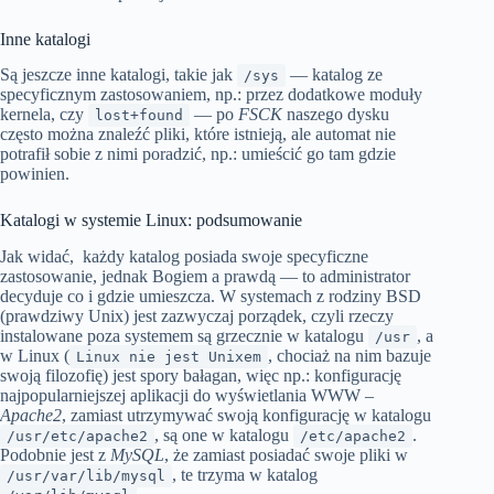
Inne katalogi
Są jeszcze inne katalogi, takie jak
— katalog ze
/sys
specyficznym zastosowaniem, np.: przez dodatkowe moduły
kernela, czy
— po
FSCK
naszego dysku
lost+found
często można znaleźć pliki, które istnieją, ale automat nie
potrafił sobie z nimi poradzić, np.: umieścić go tam gdzie
powinien.
Katalogi w systemie Linux: podsumowanie
Jak widać, każdy katalog posiada swoje specyficzne
zastosowanie, jednak Bogiem a prawdą — to administrator
decyduje co i gdzie umieszcza. W systemach z rodziny BSD
(prawdziwy Unix) jest zazwyczaj porządek, czyli rzeczy
instalowane poza systemem są grzecznie w katalogu
, a
/usr
w Linux (
, chociaż na nim bazuje
Linux nie jest Unixem
swoją filozofię) jest spory bałagan, więc np.: konfigurację
najpopularniejszej aplikacji do wyświetlania WWW –
Apache2
, zamiast utrzymywać swoją konfigurację w katalogu
, są one w katalogu
.
/usr/etc/apache2
/etc/apache2
Podobnie jest z
MySQL
, że zamiast posiadać swoje pliki w
, te trzyma w katalog
/usr/var/lib/mysql