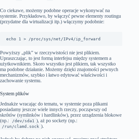
Co ciekawe, możemy podobne operacje wykonywać na
systemie. Przykładowo, by włączyć pewne elementy routingu
(przydatne dla wirtualizacji itp.) włączymy podobnie:
echo 1 > /proc/sys/net/IPv4/ip_forward 
Powyższy „plik” w rzeczywistości nie jest plikiem.
Upraszczając, to jest formą interfejsu między systemem a
użytkownikiem. Skoro wszystko jest plikiem, tak wszystko
ma podobne działanie. Możemy dzięki znajomości pewnych
mechanizmów, szybko i łatwo edytować właściwości i
zachowanie systemu.
System plików
Jednakże wracając do tematu, w systemie poza plikami
posiadamy jeszcze wiele innych rzeczy, począwszy od
skrótów (symlinków i hardlinków), przez urządzenia blokowe
(np.:
), aż po sockety (np.:
/dev/sda1
).
/run/clamd.sock