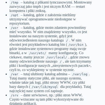
– katalog z plikami tymczasowymi. Montowany
/tmp
zazwyczaj jako tmpfs i jest niczym RAM — restart
komputera i pliki znikną.
– katalog, gdzie z założenia mieliśmy
/opt
utrzymywać oprogramowanie niedostępne w
repozytorium.
– katalog, gdzie moim zdaniem powinniśmy
/usr
mieć wszystko. W nim znajdziemy wszystko, co jest
instalowane na naszym systemie, gdyż jest
odzwierciedleniem naszego katalogu
. W nim
/
również jest przykładowo katalog bin (
),
/usr/bin
gdzie instalowane systemowo programy mają swoje
binarki, a w
mamy konfigurację. Co
/usr/etc/
ciekawe, mamy jeszcze
, gdzie znowu
/usr/local/
mamy odzwierciedlenie naszego
, ale tam trzymamy
/
pliki i konfiguracje naszych „niesystemowych paczek«,
czyli to, co wyklepiemy w systemie ręcznie.
– tutaj ulubiony katalog admina –
.
/var
/var/log
Tutaj mamy statyczne pliki, ale naszego systemu,
właśnie takie jak logi, pliki strony WWW, czy pliki
bazy danych (
dla przykładu). Tutaj
/var/lib/mysql
najczęściej nasz system coś zapisuje.
– dane serwisowe, np.: pliki stron WWW.
/srv
Często wrzucane są tam pliki wykorzystywane do
działania aplikacji.