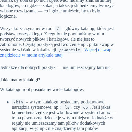
Jednak by dobrze po nich operować, musimy znać strukturę
katalogów, co i gdzie szukać, a także, jeśli będziemy tworzyć
własne rozwiązania — co i gdzie umieścić, by to było
logiczne.
Wszystko zaczynamy w root
– główny katalog, który jest
/
podstawą wszystkiego. Z reguły nie powinniśmy w nim
tworzyć nowych plików i katalogów, ale nie jest to
zabronione. Częstą praktyką jest tworzenie np.: pliku swap w
systemie właśnie w lokalizacji
.
Więcej o swap
/swapfile
znajdziecie w moim artykule tutaj
.
Jednakże dla dobrych praktyk — nie umieszczajmy tam nic.
Jakie mamy katalogi?
W katalogu root posiadamy wiele katalogów.
– w tym katalogu posiadamy podstawowe
/bin
narzędzia systemowe, np.:
, czy
. Jeśli jakaś
ls
cp
komenda/narzędzie jest wbudowane w system Linux —
to na pewno znajdziecie je w tym miejscu. Jednakże w
reguły nie umieszczamy tam plików dodatkowych
aplikacji, więc np.: nie znajdziemy tam plików