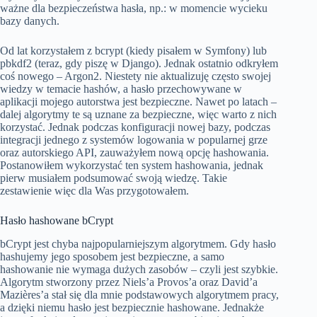
ważne dla bezpieczeństwa hasła, np.: w momencie wycieku
bazy danych.
Od lat korzystałem z bcrypt (kiedy pisałem w Symfony) lub
pbkdf2 (teraz, gdy piszę w Django). Jednak ostatnio odkryłem
coś nowego – Argon2. Niestety nie aktualizuję często swojej
wiedzy w temacie hashów, a hasło przechowywane w
aplikacji mojego autorstwa jest bezpieczne. Nawet po latach –
dalej algorytmy te są uznane za bezpieczne, więc warto z nich
korzystać. Jednak podczas konfiguracji nowej bazy, podczas
integracji jednego z systemów logowania w popularnej grze
oraz autorskiego API, zauważyłem nową opcję hashowania.
Postanowiłem wykorzystać ten system hashowania, jednak
pierw musiałem podsumować swoją wiedzę. Takie
zestawienie więc dla Was przygotowałem.
Hasło hashowane bCrypt
bCrypt jest chyba najpopularniejszym algorytmem. Gdy hasło
hashujemy jego sposobem jest bezpieczne, a samo
hashowanie nie wymaga dużych zasobów – czyli jest szybkie.
Algorytm stworzony przez Niels’a Provos’a oraz David’a
Mazières’a stał się dla mnie podstawowych algorytmem pracy,
a dzięki niemu hasło jest bezpiecznie hashowane. Jednakże