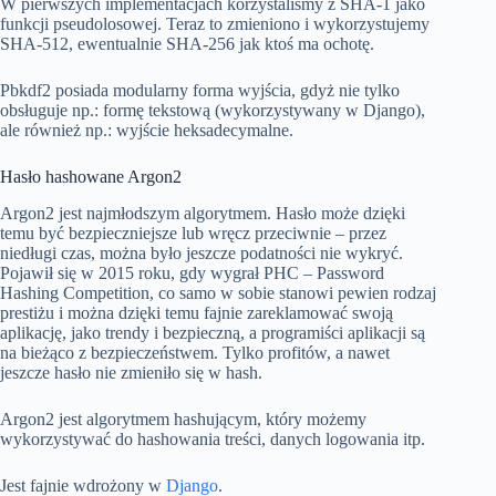
W pierwszych implementacjach korzystaliśmy z SHA-1 jako
funkcji pseudolosowej. Teraz to zmieniono i wykorzystujemy
SHA-512, ewentualnie SHA-256 jak ktoś ma ochotę.
Pbkdf2 posiada modularny forma wyjścia, gdyż nie tylko
obsługuje np.: formę tekstową (wykorzystywany w Django),
ale również np.: wyjście heksadecymalne.
Hasło hashowane Argon2
Argon2 jest najmłodszym algorytmem. Hasło może dzięki
temu być bezpieczniejsze lub wręcz przeciwnie – przez
niedługi czas, można było jeszcze podatności nie wykryć.
Pojawił się w 2015 roku, gdy wygrał PHC – Password
Hashing Competition, co samo w sobie stanowi pewien rodzaj
prestiżu i można dzięki temu fajnie zareklamować swoją
aplikację, jako trendy i bezpieczną, a programiści aplikacji są
na bieżąco z bezpieczeństwem. Tylko profitów, a nawet
jeszcze hasło nie zmieniło się w hash.
Argon2 jest algorytmem hashującym, który możemy
wykorzystywać do hashowania treści, danych logowania itp.
Jest fajnie wdrożony w
Django
.