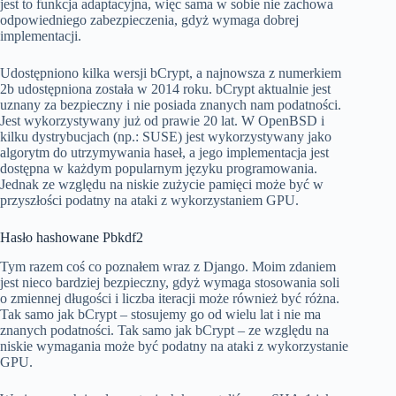
jest to funkcja adaptacyjna, więc sama w sobie nie zachowa
odpowiedniego zabezpieczenia, gdyż wymaga dobrej
implementacji.
Udostępniono kilka wersji bCrypt, a najnowsza z numerkiem
2b udostępniona została w 2014 roku. bCrypt aktualnie jest
uznany za bezpieczny i nie posiada znanych nam podatności.
Jest wykorzystywany już od prawie 20 lat. W OpenBSD i
kilku dystrybucjach (np.: SUSE) jest wykorzystywany jako
algorytm do utrzymywania haseł, a jego implementacja jest
dostępna w każdym popularnym języku programowania.
Jednak ze względu na niskie zużycie pamięci może być w
przyszłości podatny na ataki z wykorzystaniem GPU.
Hasło hashowane Pbkdf2
Tym razem coś co poznałem wraz z Django. Moim zdaniem
jest nieco bardziej bezpieczny, gdyż wymaga stosowania soli
o zmiennej długości i liczba iteracji może również być różna.
Tak samo jak bCrypt – stosujemy go od wielu lat i nie ma
znanych podatności. Tak samo jak bCrypt – ze względu na
niskie wymagania może być podatny na ataki z wykorzystanie
GPU.