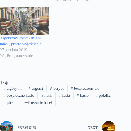
Algorytmy sortowania w
tańcu, proste wyjaśnienie.
27 grudnia 2019
W „Programowanie"
Tagi
#
algorytm
#
argon2
#
bcrypt
#
bezpieczeństwo
#
bezpieczne hasło
#
hash
#
hasła
#
hasło
#
pbkdf2
#
phc
#
szyfrowanie haseł
PREVIOUS
NEXT