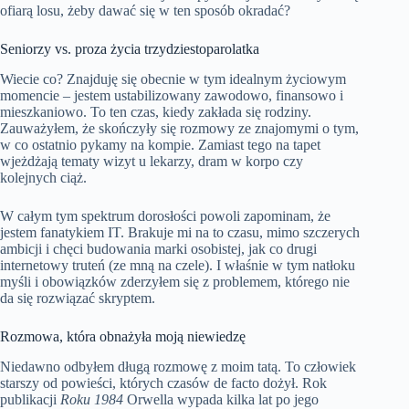
ofiarą losu, żeby dawać się w ten sposób okradać?
Seniorzy vs. proza życia trzydziestoparolatka
Wiecie co? Znajduję się obecnie w tym idealnym życiowym
momencie – jestem ustabilizowany zawodowo, finansowo i
mieszkaniowo. To ten czas, kiedy zakłada się rodziny.
Zauważyłem, że skończyły się rozmowy ze znajomymi o tym,
w co ostatnio pykamy na kompie. Zamiast tego na tapet
wjeżdżają tematy wizyt u lekarzy, dram w korpo czy
kolejnych ciąż.
W całym tym spektrum dorosłości powoli zapominam, że
jestem fanatykiem IT. Brakuje mi na to czasu, mimo szczerych
ambicji i chęci budowania marki osobistej, jak co drugi
internetowy truteń (ze mną na czele). I właśnie w tym natłoku
myśli i obowiązków zderzyłem się z problemem, którego nie
da się rozwiązać skryptem.
Rozmowa, która obnażyła moją niewiedzę
Niedawno odbyłem długą rozmowę z moim tatą. To człowiek
starszy od powieści, których czasów de facto dożył. Rok
publikacji
Roku 1984
Orwella wypada kilka lat po jego