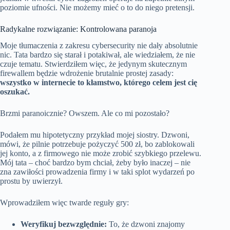
poziomie ufności. Nie możemy mieć o to do niego pretensji.
Radykalne rozwiązanie: Kontrolowana paranoja
Moje tłumaczenia z zakresu cybersecurity nie dały absolutnie
nic. Tata bardzo się starał i potakiwał, ale wiedziałem, że nie
czuje tematu. Stwierdziłem więc, że jedynym skutecznym
firewallem będzie wdrożenie brutalnie prostej zasady:
wszystko w internecie to kłamstwo, którego celem jest cię
oszukać.
Brzmi paranoicznie? Owszem. Ale co mi pozostało?
Podałem mu hipotetyczny przykład mojej siostry. Dzwoni,
mówi, że pilnie potrzebuje pożyczyć 500 zł, bo zablokowali
jej konto, a z firmowego nie może zrobić szybkiego przelewu.
Mój tata – choć bardzo bym chciał, żeby było inaczej – nie
zna zawiłości prowadzenia firmy i w taki splot wydarzeń po
prostu by uwierzył.
Wprowadziłem więc twarde reguły gry:
Weryfikuj bezwzględnie:
To, że dzwoni znajomy