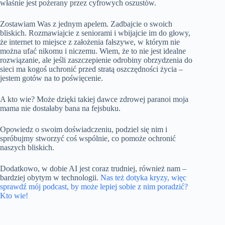
właśnie jest pożerany przez cyfrowych oszustów.
Zostawiam Was z jednym apelem. Zadbajcie o swoich
bliskich. Rozmawiajcie z seniorami i wbijajcie im do głowy,
że internet to miejsce z założenia fałszywe, w którym nie
można ufać nikomu i niczemu. Wiem, że to nie jest idealne
rozwiązanie, ale jeśli zaszczepienie odrobiny obrzydzenia do
sieci ma kogoś uchronić przed stratą oszczędności życia –
jestem gotów na to poświęcenie.
A kto wie? Może dzięki takiej dawce zdrowej paranoi moja
mama nie dostałaby bana na fejsbuku.
Opowiedz o swoim doświadczeniu, podziel się nim i
spróbujmy stworzyć coś wspólnie, co pomoże ochronić
naszych bliskich.
Dodatkowo, w dobie AI jest coraz trudniej, również nam –
bardziej obytym w technologii.
Nas też dotyka kryzy, więc
sprawdź mój podcast, by może lepiej sobie z nim poradzić?
Kto wie!