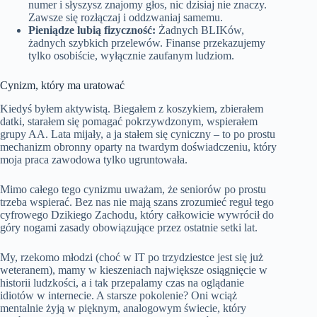
numer i słyszysz znajomy głos, nic dzisiaj nie znaczy.
Zawsze się rozłączaj i oddzwaniaj samemu.
Pieniądze lubią fizyczność:
Żadnych BLIKów,
żadnych szybkich przelewów. Finanse przekazujemy
tylko osobiście, wyłącznie zaufanym ludziom.
Cynizm, który ma uratować
Kiedyś byłem aktywistą. Biegałem z koszykiem, zbierałem
datki, starałem się pomagać pokrzywdzonym, wspierałem
grupy AA. Lata mijały, a ja stałem się cyniczny – to po prostu
mechanizm obronny oparty na twardym doświadczeniu, który
moja praca zawodowa tylko ugruntowała.
Mimo całego tego cynizmu uważam, że seniorów po prostu
trzeba wspierać. Bez nas nie mają szans zrozumieć reguł tego
cyfrowego Dzikiego Zachodu, który całkowicie wywrócił do
góry nogami zasady obowiązujące przez ostatnie setki lat.
My, rzekomo młodzi (choć w IT po trzydziestce jest się już
weteranem), mamy w kieszeniach największe osiągnięcie w
historii ludzkości, a i tak przepalamy czas na oglądanie
idiotów w internecie. A starsze pokolenie? Oni wciąż
mentalnie żyją w pięknym, analogowym świecie, który