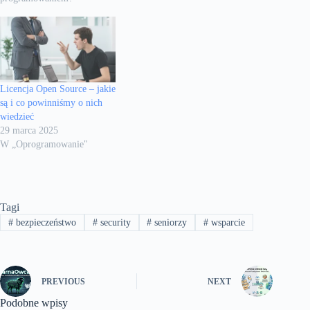
Licencja Open Source – jakie
są i co powinniśmy o nich
wiedzieć
29 marca 2025
W „Oprogramowanie"
Tagi
#
bezpieczeństwo
#
security
#
seniorzy
#
wsparcie
PREVIOUS
NEXT
Podobne wpisy