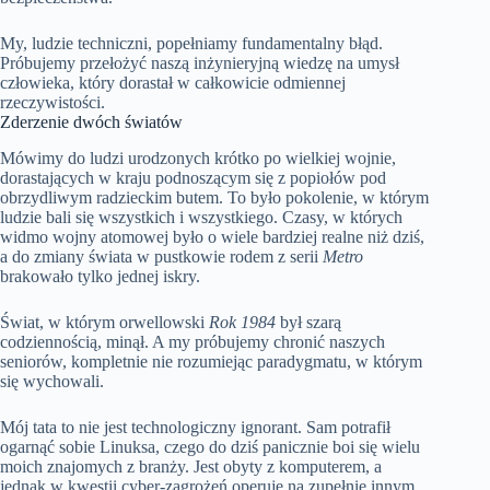
My, ludzie techniczni, popełniamy fundamentalny błąd.
Próbujemy przełożyć naszą inżynieryjną wiedzę na umysł
człowieka, który dorastał w całkowicie odmiennej
rzeczywistości.
Zderzenie dwóch światów
Mówimy do ludzi urodzonych krótko po wielkiej wojnie,
dorastających w kraju podnoszącym się z popiołów pod
obrzydliwym radzieckim butem. To było pokolenie, w którym
ludzie bali się wszystkich i wszystkiego. Czasy, w których
widmo wojny atomowej było o wiele bardziej realne niż dziś,
a do zmiany świata w pustkowie rodem z serii
Metro
brakowało tylko jednej iskry.
Świat, w którym orwellowski
Rok 1984
był szarą
codziennością, minął. A my próbujemy chronić naszych
seniorów, kompletnie nie rozumiejąc paradygmatu, w którym
się wychowali.
Mój tata to nie jest technologiczny ignorant. Sam potrafił
ogarnąć sobie Linuksa, czego do dziś panicznie boi się wielu
moich znajomych z branży. Jest obyty z komputerem, a
jednak w kwestii cyber-zagrożeń operuje na zupełnie innym