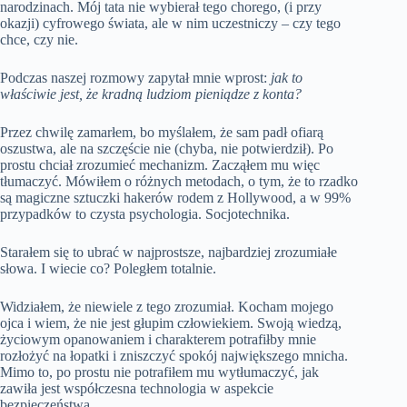
narodzinach. Mój tata nie wybierał tego chorego, (i przy
okazji) cyfrowego świata, ale w nim uczestniczy – czy tego
chce, czy nie.
Podczas naszej rozmowy zapytał mnie wprost:
jak to
właściwie jest, że kradną ludziom pieniądze z konta?
Przez chwilę zamarłem, bo myślałem, że sam padł ofiarą
oszustwa, ale na szczęście nie (chyba, nie potwierdził). Po
prostu chciał zrozumieć mechanizm. Zacząłem mu więc
tłumaczyć. Mówiłem o różnych metodach, o tym, że to rzadko
są magiczne sztuczki hakerów rodem z Hollywood, a w 99%
przypadków to czysta psychologia. Socjotechnika.
Starałem się to ubrać w najprostsze, najbardziej zrozumiałe
słowa. I wiecie co? Poległem totalnie.
Widziałem, że niewiele z tego zrozumiał. Kocham mojego
ojca i wiem, że nie jest głupim człowiekiem. Swoją wiedzą,
życiowym opanowaniem i charakterem potrafiłby mnie
rozłożyć na łopatki i zniszczyć spokój największego mnicha.
Mimo to, po prostu nie potrafiłem mu wytłumaczyć, jak
zawiła jest współczesna technologia w aspekcie
bezpieczeństwa.