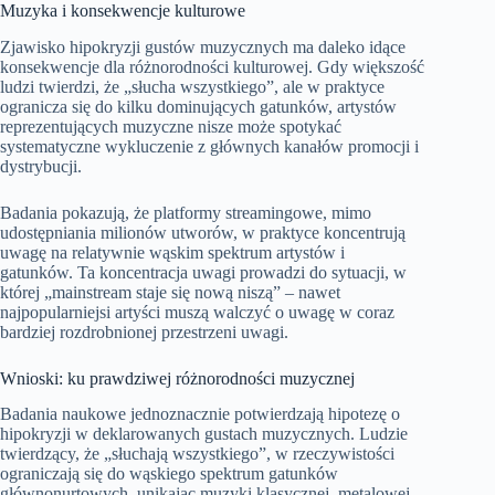
Muzyka i konsekwencje kulturowe
Zjawisko hipokryzji gustów muzycznych ma daleko idące
konsekwencje dla różnorodności kulturowej. Gdy większość
ludzi twierdzi, że „słucha wszystkiego”, ale w praktyce
ogranicza się do kilku dominujących gatunków, artystów
reprezentujących muzyczne nisze może spotykać
systematyczne wykluczenie z głównych kanałów promocji i
dystrybucji.
Badania pokazują, że platformy streamingowe, mimo
udostępniania milionów utworów, w praktyce koncentrują
uwagę na relatywnie wąskim spektrum artystów i
gatunków. Ta koncentracja uwagi prowadzi do sytuacji, w
której „mainstream staje się nową niszą” – nawet
najpopularniejsi artyści muszą walczyć o uwagę w coraz
bardziej rozdrobnionej przestrzeni uwagi.
Wnioski: ku prawdziwej różnorodności muzycznej
Badania naukowe jednoznacznie potwierdzają hipotezę o
hipokryzji w deklarowanych gustach muzycznych. Ludzie
twierdzący, że „słuchają wszystkiego”, w rzeczywistości
ograniczają się do wąskiego spektrum gatunków
głównonurtowych, unikając muzyki klasycznej, metalowej,