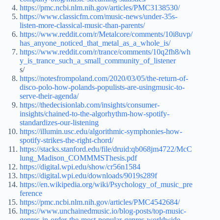
https://pmc.ncbi.nlm.nih.gov/articles/PMC3138530/
https://www.classicfm.com/music-news/under-35s-
listen-more-classical-music-than-parents/
https://www.reddit.com/r/Metalcore/comments/10i8uvp/
has_anyone_noticed_that_metal_as_a_whole_is/
https://www.reddit.com/r/trance/comments/10q2fh8/wh
y_is_trance_such_a_small_community_of_listener
s/
https://notesfrompoland.com/2020/03/05/the-return-of-
disco-polo-how-polands-populists-are-usingmusic-to-
serve-their-agenda/
https://thedecisionlab.com/insights/consumer-
insights/chained-to-the-algorhythm-how-spotify-
standardizes-our-listening
https://illumin.usc.edu/algorithmic-symphonies-how-
spotify-strikes-the-right-chord/
https://stacks.stanford.edu/file/druid:qb068jm4722/McC
lung_Madison_COMMMSThesis.pdf
https://digital.wpi.edu/show/cr56n1584
https://digital.wpi.edu/downloads/9019s289f
https://en.wikipedia.org/wiki/Psychology_of_music_pre
ference
https://pmc.ncbi.nlm.nih.gov/articles/PMC4542684/
https://www.unchainedmusic.io/blog-posts/top-music-
genres-in-order-the-most-popular-genres-worldwide