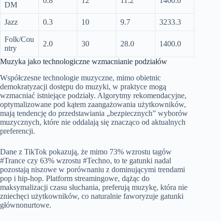
0.8
12
11.2
1400.0
DM
Jazz
0.3
10
9.7
3233.3
Folk/Cou
2.0
30
28.0
1400.0
ntry
Muzyka jako technologiczne wzmacnianie podziałów
Współczesne technologie muzyczne, mimo obietnic
demokratyzacji dostępu do muzyki, w praktyce mogą
wzmacniać istniejące podziały. Algorytmy rekomendacyjne,
optymalizowane pod kątem zaangażowania użytkowników,
mają tendencję do przedstawiania „bezpiecznych” wyborów
muzycznych, które nie oddalają się znacząco od aktualnych
preferencji.
Dane z TikTok pokazują, że mimo 73% wzrostu tagów
#Trance czy 63% wzrostu #Techno, to te gatunki nadal
pozostają niszowe w porównaniu z dominującymi trendami
pop i hip-hop. Platform streamingowe, dążąc do
maksymalizacji czasu słuchania, preferują muzykę, która nie
zniechęci użytkowników, co naturalnie faworyzuje gatunki
głównonurtowe.