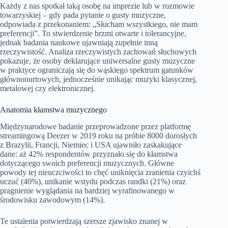
Każdy z nas spotkał taką osobę na imprezie lub w rozmowie
towarzyskiej – gdy pada pytanie o gusty muzyczne,
odpowiada z przekonaniem: „Słucham wszystkiego, nie mam
preferencji”. To stwierdzenie brzmi otwarte i tolerancyjne,
jednak badania naukowe ujawniają zupełnie inną
rzeczywistość. Analiza rzeczywistych zachowań słuchowych
pokazuje, że osoby deklarujące uniwersalne gusty muzyczne
w praktyce ograniczają się do wąskiego spektrum gatunków
głównonurtowych, jednocześnie unikając muzyki klasycznej,
metalowej czy elektronicznej.
Anatomia kłamstwa muzycznego
Międzynarodowe badanie przeprowadzone przez platformę
streamingową Deezer w 2019 roku na próbie 8000 dorosłych
z Brazylii, Francji, Niemiec i USA ujawniło zaskakujące
dane: aż 42% respondentów przyznało się do kłamstwa
dotyczącego swoich preferencji muzycznych. Główne
powody tej nieuczciwości to chęć uniknięcia zranienia czyichś
uczuć (40%), unikanie wstydu podczas randki (21%) oraz
pragnienie wyglądania na bardziej wyrafinowanego w
środowisku zawodowym (14%).
Te ustalenia potwierdzają szersze zjawisko znanej w