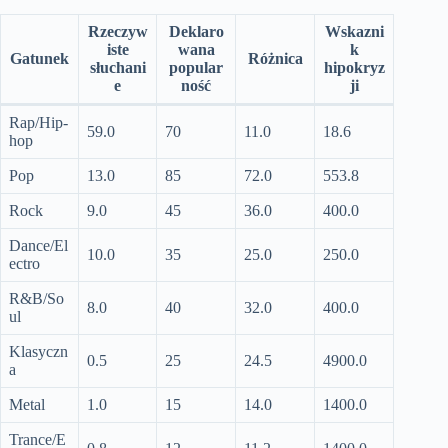
Rzeczyw
Deklaro
Wskazni
iste
wana
k
Gatunek
Różnica
słuchani
popular
hipokryz
e
ność
ji
Rap/Hip-
59.0
70
11.0
18.6
hop
Pop
13.0
85
72.0
553.8
Rock
9.0
45
36.0
400.0
Dance/El
10.0
35
25.0
250.0
ectro
R&B/So
8.0
40
32.0
400.0
ul
Klasyczn
0.5
25
24.5
4900.0
a
Metal
1.0
15
14.0
1400.0
Trance/E