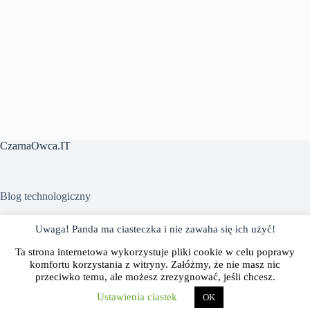
CzarnaOwca.IT
Blog technologiczny
Uwaga! Panda ma ciasteczka i nie zawaha się ich użyć!
Polityka prywatności
Gdzie mnie znaleźć?
Ta strona internetowa wykorzystuje pliki cookie w celu poprawy
Współpraca
O mnie
komfortu korzystania z witryny. Załóżmy, że nie masz nic
przeciwko temu, ale możesz zrezygnować, jeśli chcesz.
Ustawienia ciastek
OK