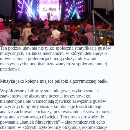
Ten podział ujawnia nie tylko społeczną stratyfikację gustów
muzycznych, ale także mechanizm, w którym deklaracje o
uniwersalnych preferencjach mogą służyć ukrywaniu
rzeczywistych upodobań uznawanych za społecznie mniej
prestiżowe.
Muzyka jako kolejne miejsce pułapki algorytmicznej bańki
Współczesne platformy streamingowe, wykorzystując
zaawansowane algorytmy uczenia maszynowego,
nieintencjonalnie wzmacniają zjawisko zawężania gustów
muzycznych. Spotify stosuje kombinację trzech strategii:
analizę zachowań słuchaczy, przetwarzanie tekstów o muzyce
oraz analizę surowego dźwięku. Ten proces prowadzi do
powstania „baniek filtracyjnych” – algorytmicznych echo
chamber, w których użytkownicy otrzymują rekomendacje