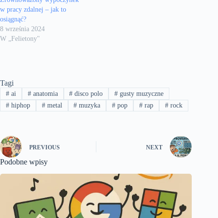
w pracy zdalnej – jak to
osiągnąć?
8 września 2024
W „Felietony"
Tagi
#
ai
#
anatomia
#
disco polo
#
gusty muzyczne
#
hiphop
#
metal
#
muzyka
#
pop
#
rap
#
rock
PREVIOUS
NEXT
Podobne wpisy