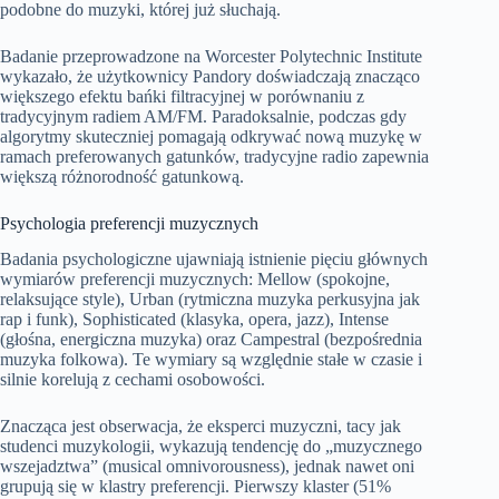
podobne do muzyki, której już słuchają.
Badanie przeprowadzone na Worcester Polytechnic Institute
wykazało, że użytkownicy Pandory doświadczają znacząco
większego efektu bańki filtracyjnej w porównaniu z
tradycyjnym radiem AM/FM. Paradoksalnie, podczas gdy
algorytmy skuteczniej pomagają odkrywać nową muzykę w
ramach preferowanych gatunków, tradycyjne radio zapewnia
większą różnorodność gatunkową.
Psychologia preferencji muzycznych
Badania psychologiczne ujawniają istnienie pięciu głównych
wymiarów preferencji muzycznych: Mellow (spokojne,
relaksujące style), Urban (rytmiczna muzyka perkusyjna jak
rap i funk), Sophisticated (klasyka, opera, jazz), Intense
(głośna, energiczna muzyka) oraz Campestral (bezpośrednia
muzyka folkowa). Te wymiary są względnie stałe w czasie i
silnie korelują z cechami osobowości.
Znacząca jest obserwacja, że eksperci muzyczni, tacy jak
studenci muzykologii, wykazują tendencję do „muzycznego
wszejadztwa” (musical omnivorousness), jednak nawet oni
grupują się w klastry preferencji. Pierwszy klaster (51%