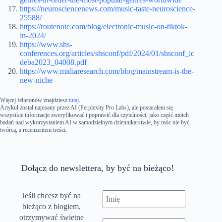
https://neurosciencenews.com/music-taste-neuroscience-
25588/
https://routenote.com/blog/electronic-music-on-tiktok-
in-2024/
https://www.shs-
conferences.org/articles/shsconf/pdf/2024/01/shsconf_ic
deba2023_04008.pdf
https://www.midiaresearch.com/blog/mainstream-is-the-
new-niche
Więcej felietonów znajdziesz
tutaj
.
Artykuł został napisany przez AI (Perplexity Pro Labs), ale postarałem się
wszystkie informacje zweryfikować i poprawić dla czytelności, jako część moich
badań nad wykorzystaniem AI w samodzielnym dziennikarstwie, by móc nie być
twórcą, a recenzentem treści.
Dołącz do newslettera, by być na bieżąco!
Jeśli chcesz być na
bieżąco z blogiem,
otrzymywać świetne